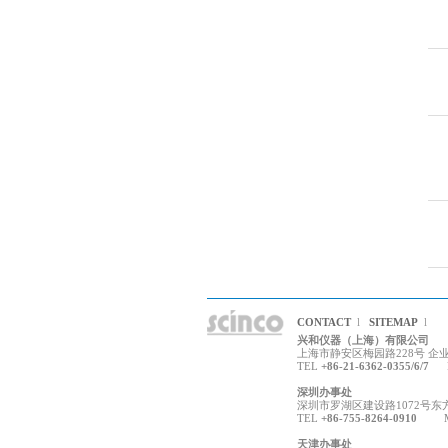
CONTACT
l
SITEMAP
l
兴和仪器（上海）有限公司
上海市静安区梅园路228号 企业广场
TEL
+86-21-6362-0355/6/7
F
深圳办事处
深圳市罗湖区建设路1072号东方广场
TEL
+86-755-8264-0910
MA
天津办事处