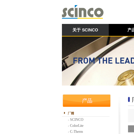
关于 SCINCO
产
-
SCINCO
-
ColorLite
-
C-Therm